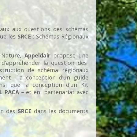
vaux aux questions des schémas
que les
SRCE
: Schémas Régionaux
n-Nature,
Appeldair
propose une
t d’appréhender la question des
nstruction de schéma régionaux
nt la conception d’un guide
si que la conception d’un Kit
L PACA
– et en partenariat avec
ion des
SRCE
dans les documents