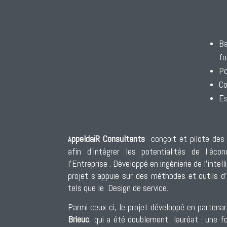
Ba
fo
Po
Co
Es
ppeldaiR Consultants
conçoit et pilote des 
A
afin d’intégrer les potentialités de l’éco
l’Entreprise . Développé en ingénierie de l’inte
projet s’appuie sur des méthodes et outils d’
tels que le Design de service.
Parmi ceux ci, le projet développé en partenari
Brieuc
, qui a été doublement lauréat : une fo