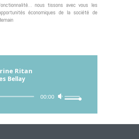
fonctionnalité… nous tissons avec vous les
opportunités économiques de la société de
demain
arine Ritan
es Bellay
eur
00:00
Utilisez
o
les
flèches
haut/bas
pour
augmenter