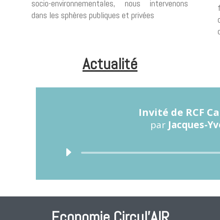
socio-environnementales, nous intervenons
dans les sphères publiques et privées
Actualité
Invité de RCF C
par
Jacques-Yv
Lect
audi
Economie Circul’AIR