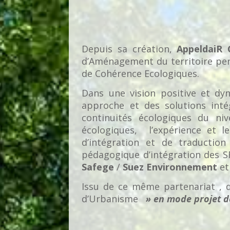
Depuis sa création,
AppeldaiR 
d’Aménagement du territoire perm
de Cohérence Ecologiques.
Dans une vision positive et dy
approche et des solutions inté
continuités écologiques du ni
écologiques, l’expérience et l
d’intégration et de traductio
pédagogique d’intégration des 
Safege
/
Suez Environnement
e
Issu de ce même partenariat , 
d’Urbanisme
» en mode projet de