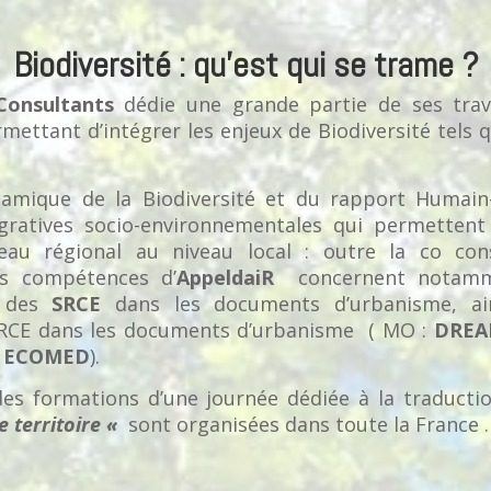
Biodiversité : qu’est qui se trame ?
Consultants
dédie une grande partie de ses tra
ettant d’intégrer les enjeux de Biodiversité tels 
namique de la Biodiversité et du rapport Humai
gratives socio-environnementales qui permetten
veau régional au niveau local : outre la co co
es compétences d’
AppeldaiR
concernent notamme
n des
SRCE
dans les documents d’urbanisme, ain
SRCE dans les documents d’urbanisme ( MO :
DREA
t
ECOMED
).
des formations d’une journée dédiée à la traduct
 territoire «
sont organisées dans toute la France .