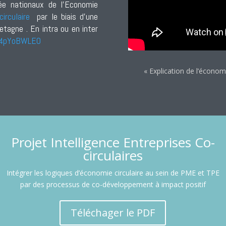
ée nationaux de l’Economie
irculaire
par le biais d’une
etagne . En intra ou en inter
te4pYoBWLE0
« Explication de l’économi
Projet Intelligence Entreprises Co-
circulaires
Intégrer les logiques d’économie circulaire au sein de PME et TPE
par des processus de co-développement à impact positif
Téléchager le PDF