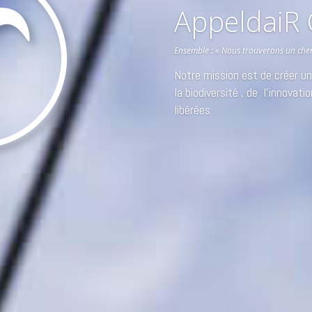
AppeldaiR 
Ensemble : « Nous trouverons un che
Notre mission est de créer une
la biodiversité , de l’innovat
libérées.